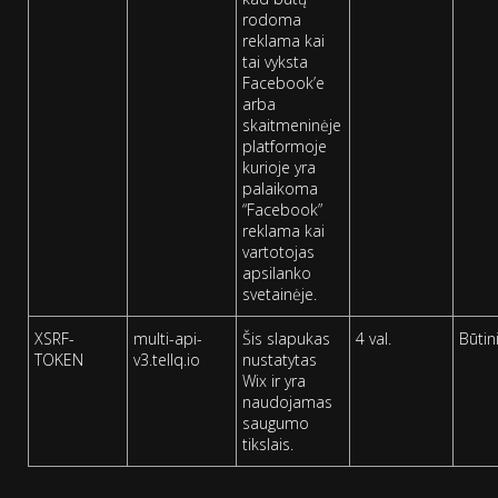
rodoma
reklama kai
tai vyksta
Facebook’e
arba
skaitmeninėje
platformoje
kurioje yra
palaikoma
“Facebook”
reklama kai
vartotojas
apsilanko
svetainėje.
XSRF-
multi-api-
Šis slapukas
4 val.
Būtini
TOKEN
v3.tellq.io
nustatytas
Wix ir yra
naudojamas
saugumo
tikslais.