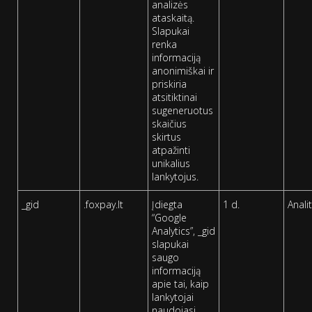
analizės
ataskaitą.
Slapukai
renka
informaciją
anonimiškai ir
priskiria
atsitiktinai
sugeneruotus
skaičius
skirtus
atpažinti
unikalius
lankytojus.
_gid
.foxpay.lt
Įdiegta
1 d.
Analit
“Google
Analytics”, _gid
slapukai
saugo
informaciją
apie tai, kaip
lankytojai
naudojasi