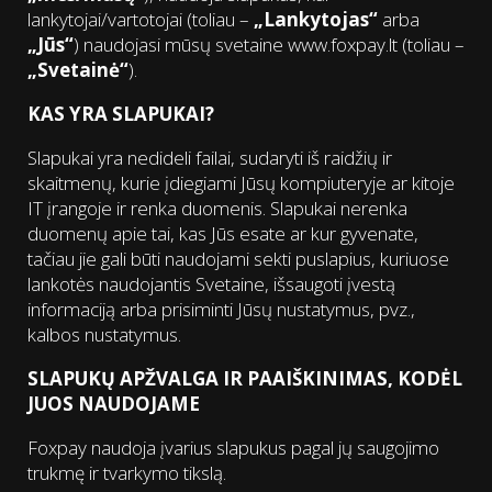
lankytojai/vartotojai (toliau –
„Lankytojas“
arba
„Jūs“
) naudojasi mūsų svetaine www.foxpay.lt (toliau –
„Svetainė“
).
KAS YRA SLAPUKAI?
Slapukai yra nedideli failai, sudaryti iš raidžių ir
skaitmenų, kurie įdiegiami Jūsų kompiuteryje ar kitoje
IT įrangoje ir renka duomenis. Slapukai nerenka
duomenų apie tai, kas Jūs esate ar kur gyvenate,
tačiau jie gali būti naudojami sekti puslapius, kuriuose
lankotės naudojantis Svetaine, išsaugoti įvestą
informaciją arba prisiminti Jūsų nustatymus, pvz.,
kalbos nustatymus.
SLAPUKŲ APŽVALGA IR PAAIŠKINIMAS, KODĖL
JUOS NAUDOJAME
Foxpay naudoja įvarius slapukus pagal jų saugojimo
trukmę ir tvarkymo tikslą.