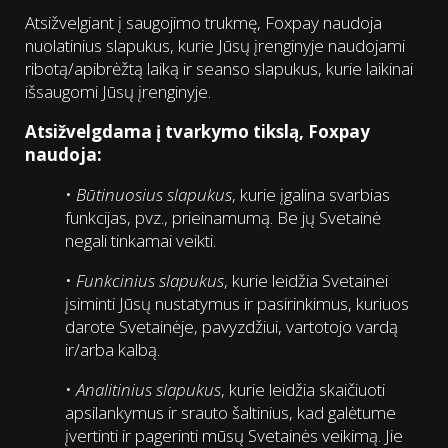
Atsižvelgiant į saugojimo trukmę, Foxpay naudoja
nuolatinius slapukus, kurie Jūsų įrenginyje naudojami
ribotą/apibrėžtą laiką ir seanso slapukus, kurie laikinai
išsaugomi Jūsų įrenginyje.
Atsižvelgdama į tvarkymo tikslą, Foxpay
naudoja:
•
Būtinuosius slapukus
, kurie įgalina svarbias
funkcijas, pvz., prieinamumą. Be jų Svetainė
negali tinkamai veikti.
•
Funkcinius slapukus
, kurie leidžia Svetainei
įsiminti Jūsų nustatymus ir pasirinkimus, kuriuos
darote Svetainėje, pavyzdžiui, vartotojo vardą
ir/arba kalbą.
•
Analitinius slapukus
, kurie leidžia skaičiuoti
apsilankymus ir srauto šaltinius, kad galėtume
įvertinti ir pagerinti mūsų Svetainės veikimą. Jie