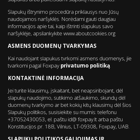
Slapukų ištrynimo procedūra priklausys nuo Jūsų
naudojamos naršyklės. Norėdami gauti daugiau
informacijos apie tai, kaip ištrinti slapukus savo
naršyklėje, apsilankykite
www.aboutcookies.org
ASMENS DUOMENŲ TVARKYMAS
Kai naudojant slapukus tvrkomi asmens duomenys, jie
tvarkomi pagal Foxpay
privatumo politiką
.
KONTAKTINĖ INFORMACIJA
Jei turite klausimų, įskaitant, bet neapsiribojant, dėl
slapukų naudojimo, sutikimo atšaukimo, skundų dėl
duomenų tvarkymo ar bet kokių kitų klausimų dėl šios
Slapukų politikos, susisiekite su mumis: telefonu
+37052430053, el. paštu id@ foxpay.lt arba paštu
Konstitucijos pr. 18B, Vilnius, LT-09308, Foxpay, UAB.
SLAPUKŲ POLITIKOS GALIOJIMAS IR