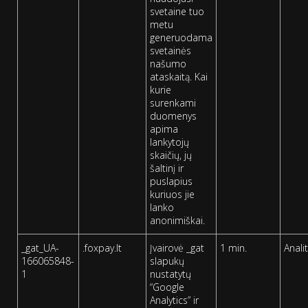
svetaine tuo
metu
generuodama
svetainės
našumo
ataskaitą. Kai
kurie
surenkami
duomenys
apima
lankytojų
skaičių, jų
šaltinį ir
puslapius
kuriuos jie
lanko
anonimiškai.
_gat_UA-
.foxpay.lt
Įvairovė _gat
1 min.
Analit
166065848-
slapukų
1
nustatytų
“Google
Analytics” ir