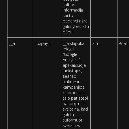
kalbos
informaciją
kai to
padaryti nėra
galimybės kitu
būdu.
_ga
.foxpay.lt
_ga slapukai
2 m.
Analit
įdiegti
“Google
Analytics”,
apskaičiuoja
lankytojus,
seanso
trukmę ir
kampanijos
duomenis ir
taip pat stebi
naudojimasi
sveitainę, kad
galėtų
suformuoti
svetainės