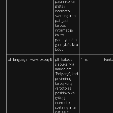
pasirinko kai
grįžtą į
interneto
svetainę ir tai
pat gauti
kalbos
informaciją
kai to
padaryti nėra
galimybės kitu
būdu.
pll_language
www.foxpay.lt
pll _kalbos
1 m.
Funkc
slapukai yra
naudojami
“Polylang”, kad
prisimintų
kalbą kurią
vartotojas
pasirinko kai
grįžtą į
interneto
svetainę ir tai
pat gauti