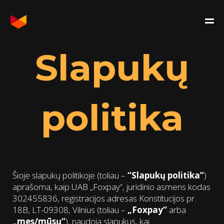
Slapukų
politika
Šioje slapukų politikoje (toliau –
“Slapukų politika”
)
aprašoma, kaip UAB „Foxpay“, juridinio asmens kodas
302455836, registracijos adresas Konstitucijos pr.
18B, LT-09308, Vilnius (toliau –
„Foxpay“
arba
„mes/mūsų“
), naudoja slapukus, kai