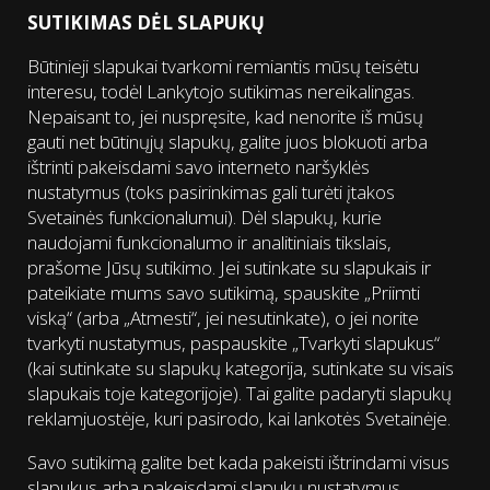
SUTIKIMAS DĖL SLAPUKŲ
Būtinieji slapukai tvarkomi remiantis mūsų teisėtu
interesu, todėl Lankytojo sutikimas nereikalingas.
Nepaisant to, jei nuspręsite, kad nenorite iš mūsų
gauti net būtinųjų slapukų, galite juos blokuoti arba
ištrinti pakeisdami savo interneto naršyklės
nustatymus (toks pasirinkimas gali turėti įtakos
Svetainės funkcionalumui). Dėl slapukų, kurie
naudojami funkcionalumo ir analitiniais tikslais,
prašome Jūsų sutikimo. Jei sutinkate su slapukais ir
pateikiate mums savo sutikimą, spauskite „Priimti
viską“ (arba „Atmesti“, jei nesutinkate), o jei norite
tvarkyti nustatymus, paspauskite „Tvarkyti slapukus“
(kai sutinkate su slapukų kategorija, sutinkate su visais
slapukais toje kategorijoje). Tai galite padaryti slapukų
reklamjuostėje, kuri pasirodo, kai lankotės Svetainėje.
Savo sutikimą galite bet kada pakeisti ištrindami visus
slapukus arba pakeisdami slapukų nustatymus.