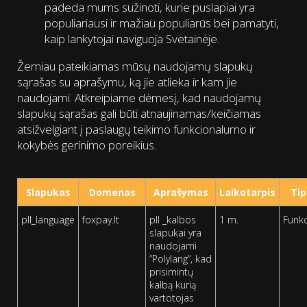
padeda mums sužinoti, kurie puslapiai yra
populiariausi ir mažiau populiarūs bei pamatyti,
kaip lankytojai naviguoja Svetainėje.
Žemiau pateikiamas mūsų naudojamų slapukų
sąrašas su aprašymu, ką jie atlieka ir kam jie
naudojami. Atkreipiame dėmesį, kad naudojamų
slapukų sąrašas gali būti atnaujinamas/keičiamas
atsižvelgiant į paslaugų teikimo funkcionalumo ir
kokybės gerinimo poreikius.
Slapukas
Domenas
Aprašymas
Laikotarpis
Tip
pll_language
foxpay.lt
pll _kalbos
1 m.
Funkc
slapukai yra
naudojami
“Polylang”, kad
prisimintų
kalbą kurią
vartotojas