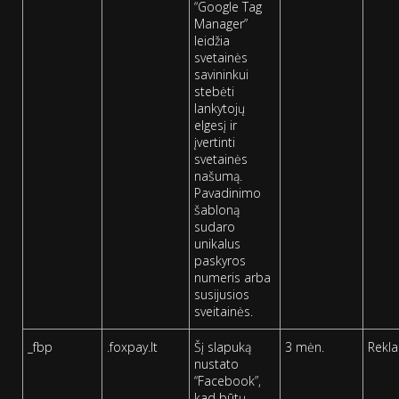
“Google Tag
Manager”
leidžia
svetainės
savininkui
stebėti
lankytojų
elgesį ir
įvertinti
svetainės
našumą.
Pavadinimo
šabloną
sudaro
unikalus
paskyros
numeris arba
susijusios
sveitainės.
_fbp
.foxpay.lt
Šį slapuką
3 mėn.
Rekl
nustato
“Facebook”,
kad būtų