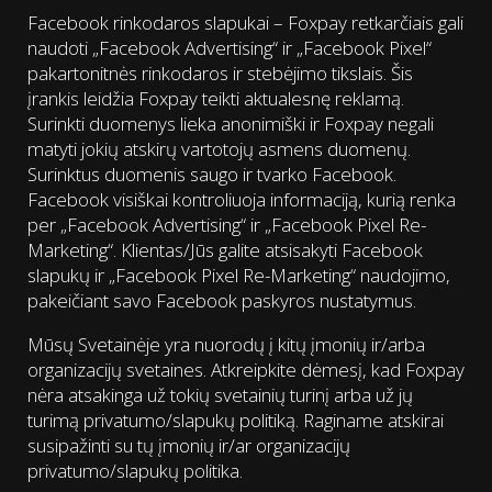
Facebook rinkodaros slapukai – Foxpay retkarčiais gali
naudoti „Facebook Advertising“ ir „Facebook Pixel“
pakartonitnės rinkodaros ir stebėjimo tikslais. Šis
įrankis leidžia Foxpay teikti aktualesnę reklamą.
Surinkti duomenys lieka anonimiški ir Foxpay negali
matyti jokių atskirų vartotojų asmens duomenų.
Surinktus duomenis saugo ir tvarko Facebook.
Facebook visiškai kontroliuoja informaciją, kurią renka
per „Facebook Advertising“ ir „Facebook Pixel Re-
Marketing“. Klientas/Jūs galite atsisakyti Facebook
slapukų ir „Facebook Pixel Re-Marketing“ naudojimo,
pakeičiant savo Facebook paskyros nustatymus.
Mūsų Svetainėje yra nuorodų į kitų įmonių ir/arba
organizacijų svetaines. Atkreipkite dėmesį, kad Foxpay
nėra atsakinga už tokių svetainių turinį arba už jų
turimą privatumo/slapukų politiką. Raginame atskirai
susipažinti su tų įmonių ir/ar organizacijų
privatumo/slapukų politika.