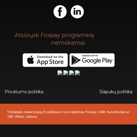
Atsisiųsk Foxpay programėlę
nemokamai:
Privatumo politika
Slapukų politika
Tinklalapis (
www.foxpay.lt
) priklauso ir yra valdomas Foxpay, UAB, Konstitucijos pr.
18B, Vilnius, Lietuva